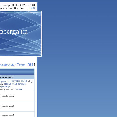
Четверг, 06.08.2026, 03:43
иветствую Вас
Гость
|
RSS
всегда на
ла форума
·
Поиск
·
RSS
]
бновления
орник, 19.03.2013, 05:14
ма:
Новые 8/16 битные
кроконтр...
общение от:
richcat
т сообщений
т сообщений
т сообщений