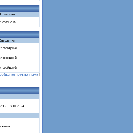
бновления
т сообщений
бновления
т сообщений
т сообщений
т сообщений
сообщения прочитанными
]
:42, 18.10.2024.
стника