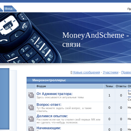
Вход
Пр
MoneyAndScheme - 
связи
[
Новые сообщения
·
Участники
·
Прави
Микроконтроллеры:
Форум
Темы
Ответы
О
Вт
От Администратора:
Те
1
0
ми
Здесь описываются актуальные темы
Со
Вопрос-ответ:
0
0
Не
Тут Вы можете задать свой вопрос, а также
ответить.
Делимся опытом:
0
0
Не
Расскажи всем как ты спалил свой первых МК или
же сделать что-нибудь полезное.
Начинающим:
0
0
Не