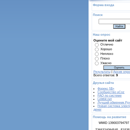
Форма входа
Поиск
Наш опрос
Оцените мой сайт
Отлично
Хорошо
Неплохо
Плохо
Ужасно
Результаты
|
Архив опро
Всего ответов:
9
Друзья сайта
Форекс 5$+
Сообщество uCoz
FAQ по системе
Letitbit.net
Лучший обменник Ру
Новая cистема элект
денег
Помощь на развитие
WMID 139003794797
Z366324094545 E1535