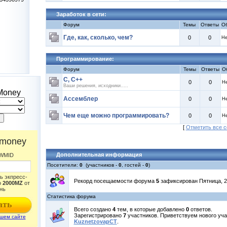
Заработок в сети:
Форум
Темы
Ответы
О
Где, как, сколько, чем?
0
0
Не
Программирование:
Форум
Темы
Ответы
О
С, С++
0
0
Не
Ваши решения, исходники.....
Money
Ассемблер
0
0
Не
Чем еще можно программировать?
0
0
Не
[
Отметить все 
Дополнительная информация
Посетители:
0
(участников -
0
, гостей -
0
)
Рекорд посещаемости форума
5
зафиксирован Пятница, 22
Статистика форума
Всего создано
4
тем, в которые добавлено
0
ответов.
Зарегистрировано
7
участников. Приветствуем нового уча
KuznetzovapCT
.