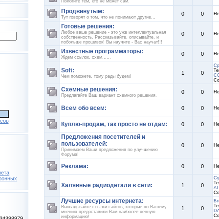
Помогите тем, кто не может сам.
Продвинутым:
0
0
Не
Тут говорят о том, что не понимают другие...
Готовые решения:
Любое ваше решение - это уже интеллектуальная
0
0
Не
собственность. Рассказывайте, описывайте, и
побольше прошивок! Вы научите - Вас научат!!!
Известные программаторы:
0
0
Не
Ждем ссылок, схем......
Ср
Soft:
Те
1
0
CO
Чем поможете, тому рады будем!
Со
Схемные решения:
0
0
Не
Предлагайте Ваш вариант схемного решения.
Всем обо всем:
0
0
Не
сов
Куплю-продам, так просто не отдам:
0
0
Не
Предложения посетителей и
пользователей:
0
0
Не
Принимаем Ваши предложения по улучшению
Форума!
Реклама:
0
0
Не
нета
ронных
Су
Те
Халявные радиодетали в сети:
1
0
AT
Со
Лучшие ресурсы интернета:
Вт
Те
Выкладывайте ссылки сайтов, которые по Вашему
1
0
DA
мнению предоставили Вам наиболее ценную
Со
информацию!
34398979