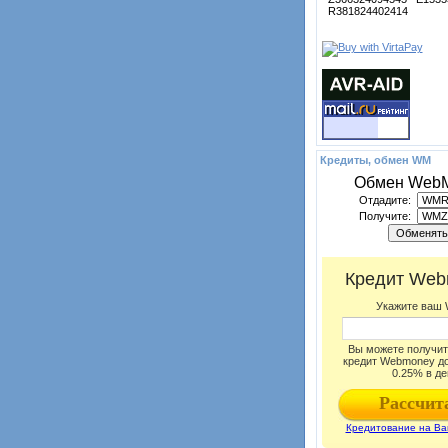
R381824402414
Кредиты, обмен WM
Обмен Web
Отдадите:
Получите: