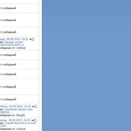
т сообщений
т сообщений
т сообщений
еда, 06.08.2014, 18:11
ма:
Продаю копию
DEVISION AVR v3
общение от:
richcat
т сообщений
т сообщений
т сообщений
т сообщений
т сообщений
ббота, 19.04.2014, 11:16
ма:
Халявные процессора
XMEGA ...
общение от:
Sergik
орник, 19.03.2013, 12:01
ма:
Самый богатый источник
TSH...
общение от:
richcat